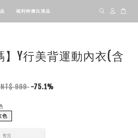
品
福利特價出清品
碼】Y行美背運動內衣(含
NT$ 999
-75.1%
色
灰色
售完