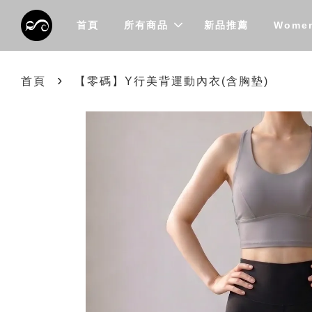
首頁
所有商品
新品推薦
Wome
›
首頁
【零碼】Y行美背運動內衣(含胸墊)