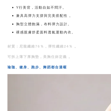
Y行美背，活動自如不悶汗。
兼具高彈力支撐與完美搭配性 。
胸型立體飽滿，布料彈力設計。
裸感親膚舒柔面料透氣運動內衣。
材質：尼龍纖維76％，彈性纖維24％ 。
可拆上薄下厚胸墊，美胸任妳定義 。
瑜珈、健身、跑步、舞蹈都合適喔