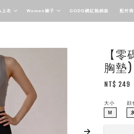
n上衣
Women褲子
GODO網紅熱銷款
配件商
【零
胸墊)
NT$ 249
大小
顔
M