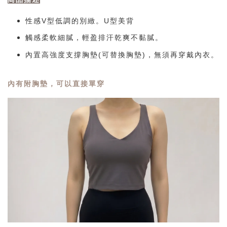
性感V型低調的別緻。U型美背
觸感柔軟細膩，輕盈排汗乾爽不黏膩。
內置高強度支撐胸墊(可替換胸墊)，無須再穿戴內衣。
內有附胸墊，可以直接單穿