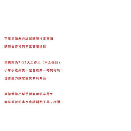
下單前請務必詳閱購買注意事項
購買者皆視同同意賣場規則
預購期為7-25天工作天（不含假日）
小幫手收到貨一定會在第一時間寄出！
也會盡力讓您盡快拿到商品！
敬請體諒小幫手與客服的辛勞❤
無法等待的水水也請斟酌下單，謝謝！
量方法會有1-2cm的誤差