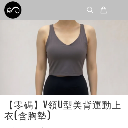
【零碼】V領U型美背運動上
衣(含胸墊)