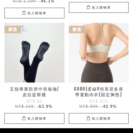
NT$ 1,299
-46.1%
加入購物車
加入購物車
優惠
優惠
五指專業防滑中筒瑜珈/
GODO|柔線V領美背多肩
皮拉提斯襪
帶運動內衣(固定胸墊)
NT$ 90
NT$ 570
NT$ 249
-63.9%
NT$ 999
-42.9%
加入購物車
加入購物車