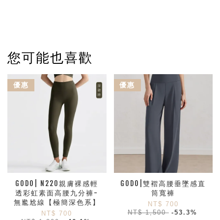
您可能也喜歡
優惠
優惠
GODO| N220親膚裸感輕
GODO|雙褶高腰垂墜感直
透彩虹素面高腰九分褲-
筒寬褲
無尷尬線【極簡深色系】
NT$ 700
NT$ 1,500
-53.3%
NT$ 700