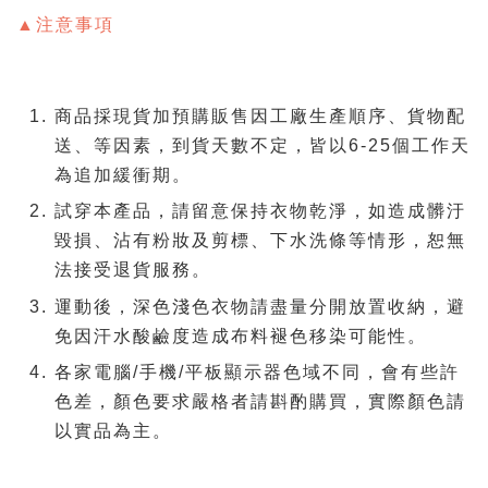
▲注意事項
商品採現貨加預購販售因工廠生產順序、貨物配
送、等因素，到貨天數不定，皆以6-25個工作天
為追加緩衝期。
試穿本產品，請留意保持衣物乾淨，如造成髒汙
毀損、沾有粉妝及剪標、下水洗條等情形，恕無
法接受退貨服務。
運動後，深色淺色衣物請盡量分開放置收納，避
免因汗水酸鹼度造成布料褪色移染可能性。
各家電腦/手機/平板顯示器色域不同，會有些許
色差，顏色要求嚴格者請斟酌購買，實際顏色請
以實品為主。