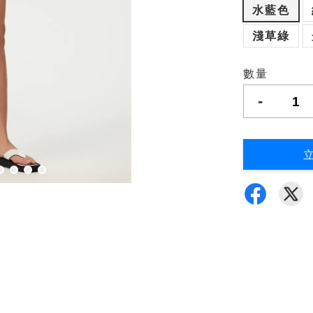
水藍色
淺草綠
數量
-