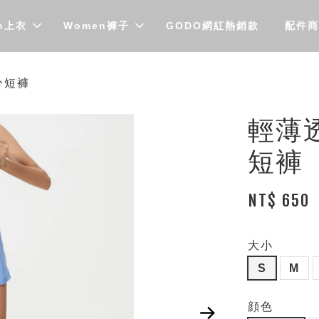
n上衣
Women褲子
GODO網紅熱銷款
配件商
分短褲
輕薄
短褲
NT$ 650
大小
S
M
顔色