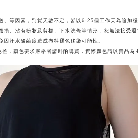
、等因素，到貨天數不定，皆以6-25個工作天為追加
毀損、沾有粉妝及剪標、下水洗條等情形，恕無法接受退
免因汗水酸鹼度造成布料褪色移染可能性。
許色差，顏色要求嚴格者請斟酌購買，實際顏色請以實品為