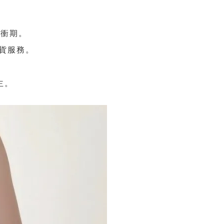
緩衝期。
貨服務。
主。