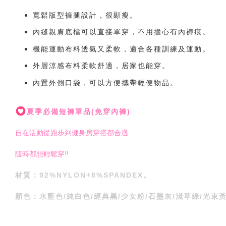
寬鬆版型褲腿設計，很顯瘦
。
內縫親膚底檔可以直接單穿，不用擔心有內褲痕。
機能運動布料透氣又柔軟，適合各種訓練及運動。
外層涼感布料柔軟舒適，居家也能穿。
內置外側口袋，可以方便攜帶輕便物品。
夏季必備短褲單品(免穿內褲)
自在活動從跑步到健身房穿搭都合適
隨時都想輕鬆穿!!
材質：92%NYLON+8%SPANDEX。
顏色：水藍色/純白色/經典黑/少女粉/石墨灰/淺草綠/光束